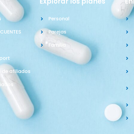
Explorar los planes
En
s
Personal
ECUENTES
Parejas
Familia
port
n de afiliados
liados