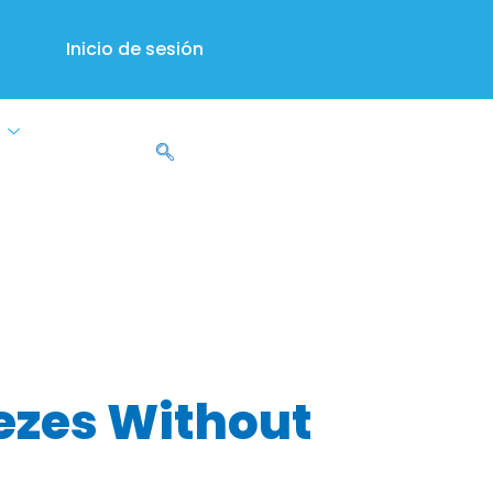
Inicio de sesión
s
nt from
eezes Without