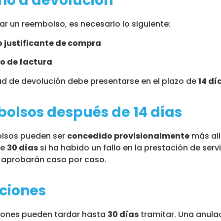
ho a devolución
tar un reembolso, es necesario lo siguiente:
o justificante de compra
o de factura
tud de devolución debe presentarse en el plazo de
14 dí
olsos después de 14 días
lsos pueden ser
concedido provisionalmente
más al
de
30 días
si ha habido un fallo en la prestación de serv
y aprobarán caso por caso.
ciones
iones pueden tardar hasta
30 días
tramitar. Una anula