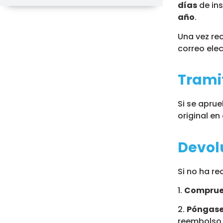
días
de ins
año
.
Una vez rec
correo elec
Trami
Si se apru
original en
Devol
Si no ha r
1.
Comprueb
2.
Póngase 
reembolso 