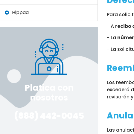
Derec
Hippaa
Para solici
- A
recibo 
- La
númer
- La solici
Reemb
Los reembo
Platica con
excederá 
nosotros
revisarán 
Anula
(888) 442-0045
Las anulac