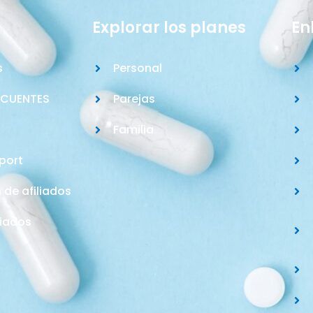
Explorar los planes
En
s
Personal
ECUENTES
Parejas
Familia
port
n de afiliados
liados