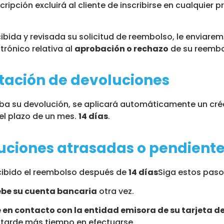
cripción excluirá al cliente de inscribirse en cualquie
ibida y revisada su solicitud de reembolso, le enviare
trónico relativa al
aprobación o rechazo
de su reembo
tación de devoluciones
eba su devolución, se aplicará automáticamente un cr
 el plazo de un mes.
14 días
.
uciones atrasadas o pendient
ecibido el reembolso después de
14 días
Siga estos paso
e su cuenta bancaria
otra vez.
en contacto con la entidad emisora de su tarjeta de
tarde más tiempo en efectuarse.