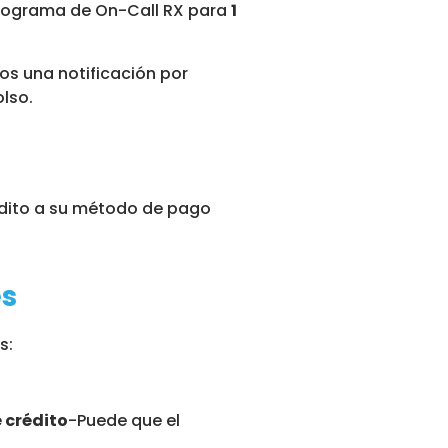
r programa de On-Call RX para
1
mos una notificación por
lso.
édito a su método de pago
es
s:
 crédito
-Puede que el