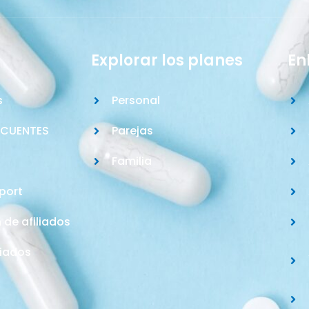
Explorar los planes
En
s
Personal
ECUENTES
Parejas
Familia
port
n de afiliados
liados