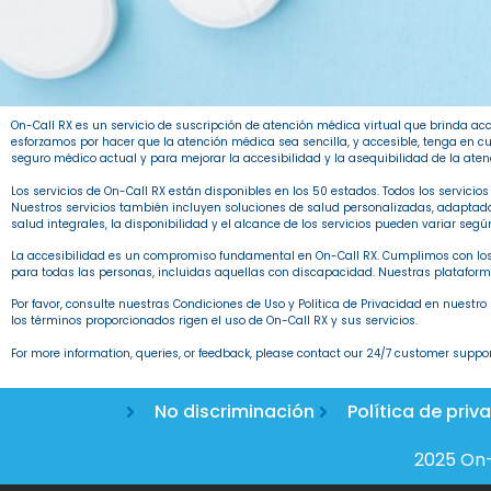
On-Call RX es un servicio de suscripción de atención médica virtual que brinda acc
esforzamos por hacer que la atención médica sea sencilla, y accesible, tenga en
seguro médico actual y para mejorar la accesibilidad y la asequibilidad de la ate
Los servicios de On-Call RX están disponibles en los 50 estados. Todos los servici
Nuestros servicios también incluyen soluciones de salud personalizadas, adaptadas
salud integrales, la disponibilidad y el alcance de los servicios pueden variar segú
La accesibilidad es un compromiso fundamental en On-Call RX. Cumplimos con los
para todas las personas, incluidas aquellas con discapacidad. Nuestras plataforma
Por favor, consulte nuestras Condiciones de Uso y Política de Privacidad en nuestro
los términos proporcionados rigen el uso de On-Call RX y sus servicios.
For more information, queries, or feedback, please contact our 24/7 customer support
No discriminación
Política de priv
2025 On-