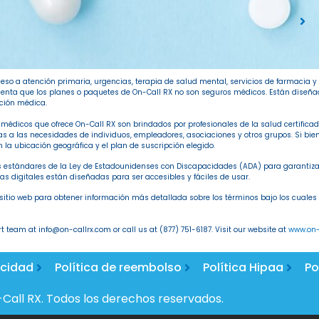
eso a atención primaria, urgencias, terapia de salud mental, servicios de farmacia y 
 cuenta que los planes o paquetes de On-Call RX no son seguros médicos. Están dise
nción médica.
os médicos que ofrece On-Call RX son brindados por profesionales de la salud certifi
 a las necesidades de individuos, empleadores, asociaciones y otros grupos. Si bien 
n la ubicación geográfica y el plan de suscripción elegido.
 estándares de la Ley de Estadounidenses con Discapacidades (ADA) para garantizar
s digitales están diseñadas para ser accesibles y fáciles de usar.
 sitio web para obtener información más detallada sobre los términos bajo los cuales s
 team at info@on-callrx.com or call us at (877) 751-6187. Visit our website at
www.on-
acidad
Política de reembolso
Política Hipaa
Po
Call RX. Todos los derechos reservados.